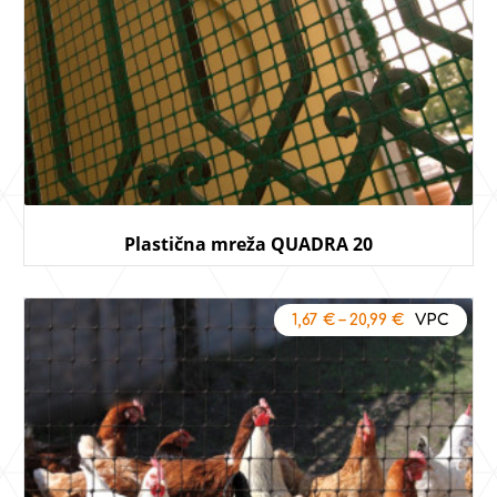
Plastična mreža QUADRA 20
1,67
€
–
20,99
€