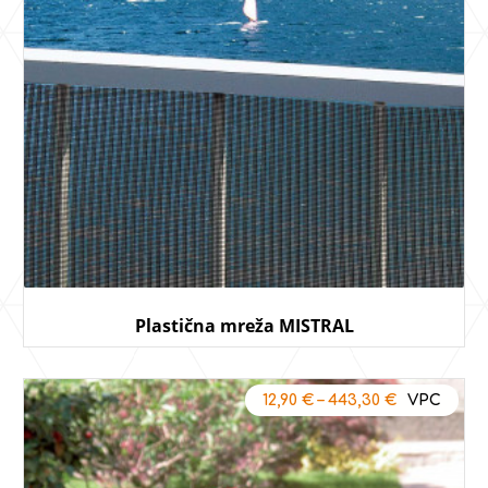
Plastična mreža MISTRAL
12,90
€
–
443,30
€