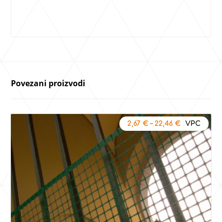
Povezani proizvodi
2,67
€
–
22,46
€