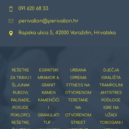
091 620 68 33
perivallon@perivallon.hr
Rapska ulica 5, 42000 Varaždin, Hrvatska
REŠETKE
EGIPATSKI
URBANA
DJEČJA
ZA TRAVU I
MRAMOR &
OPREMA
IGRALIŠTA
ŠLJUNAK
GRANIT
FITNESS NA
TRAMPOLINI
RUBOVI,
KAMEN
OTVORENOM
ANTISTRES
PALISADE,
KAMENČIĆI
TERETANE
PODLOGE
POSUDE
I
NA
IGRE NA
POKLOPCI,
GRANULATI
OTVORENOM
UŽADI
REŠETKE,
TUF -
STREET
TOBOGANI I