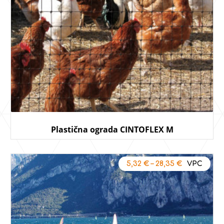
Plastična ograda CINTOFLEX M
5,32
€
–
28,35
€