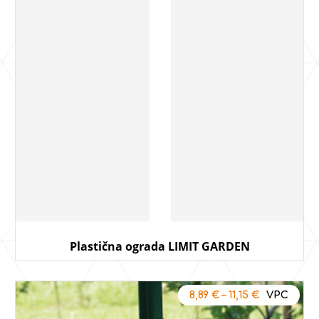
Plastična ograda LIMIT GARDEN
8,89
€
–
11,15
€