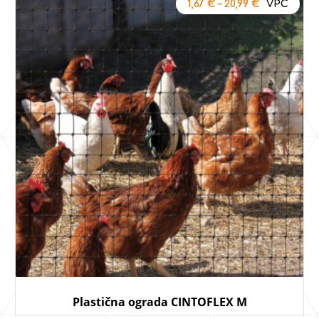
1,67
€
–
20,99
€
Plastična ograda CINTOFLEX M