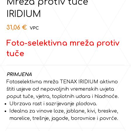
Mreža protiv tuče
IRIDIUM
31,06
€
Foto-selektivna mreža protiv
tuče
PRIMJENA
Fotoselektivna mreža TENAX IRIDIUM aktivno
štiti usjeve od nepovoljnih vremenskih uvjeta
poput tuče, vjetra, toplotnih udara i hladnoće.
Ubrzava rast i sazrijevanje plodova.
Idealna za vinove loze, jablane, kivi, breskve,
marelice, trešnje, jagode, borovnice i povrće.