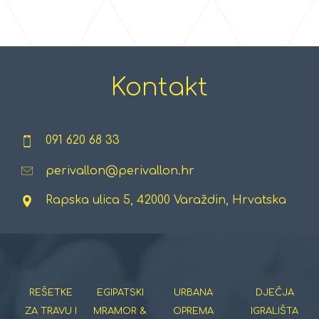
Kontakt
091 620 68 33
perivallon@perivallon.hr
Rapska ulica 5, 42000 Varaždin, Hrvatska
REŠETKE
EGIPATSKI
URBANA
DJEČJA
ZA TRAVU I
MRAMOR &
OPREMA
IGRALIŠTA