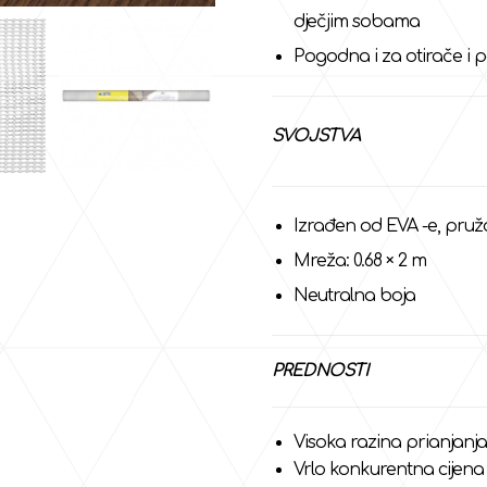
dječjim sobama
Pogodna i za otirače i 
SVOJSTVA
Izrađen od EVA -e, pru
Mreža: 0.68 × 2 m
Neutralna boja
PREDNOSTI
Visoka razina prianjanja
Vrlo konkurentna cijena