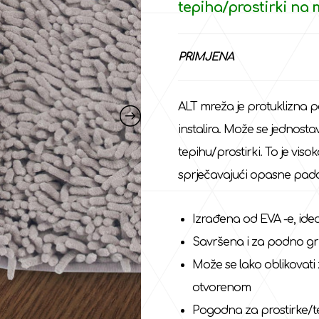
tepiha/prostirki na 
PRIMJENA
ALT mreža je protuklizna p
instalira. Može se jednosta
tepihu/prostirki. To je viso
sprječavajući opasne pad
Izrađena od EVA -e, ide
Savršena i za podno gri
Može se lako oblikovati z
otvorenom
Pogodna za prostirke/t