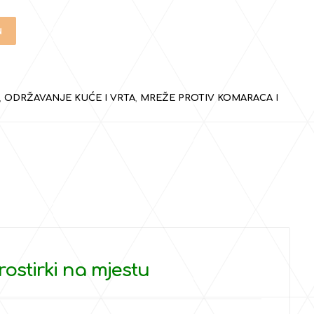
u
,
ODRŽAVANJE KUĆE I VRTA
,
MREŽE PROTIV KOMARACA I
ostirki na mjestu