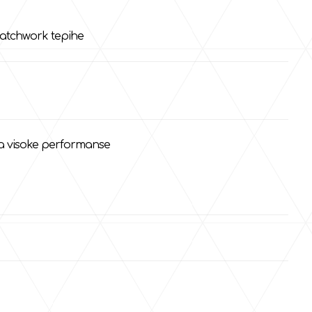
patchwork tepihe
ža visoke performanse