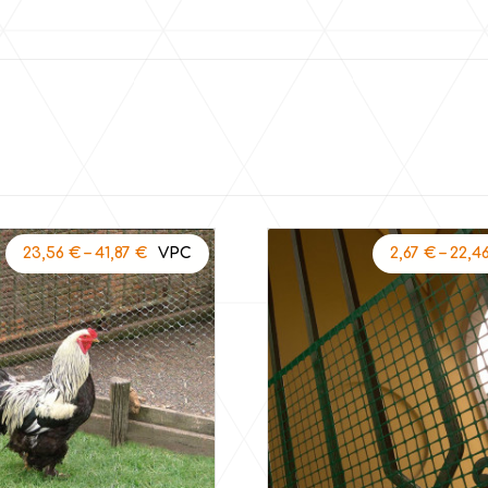
23,56
€
–
41,87
€
2,67
€
–
22,4