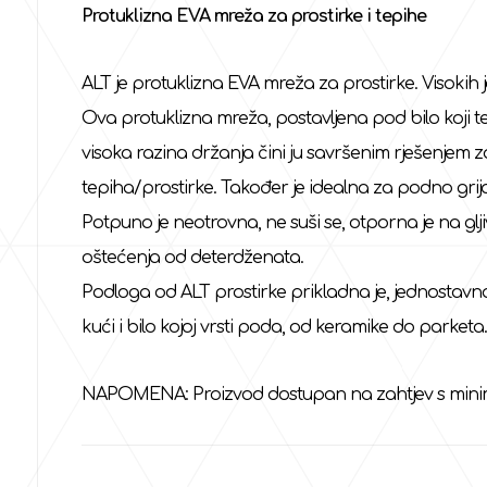
Protuklizna EVA mreža za prostirke i tepihe
ALT je protuklizna EVA mreža za prostirke. Visokih j
Ova protuklizna mreža, postavljena pod bilo koji te
visoka razina držanja čini ju savršenim rješenjem 
tepiha/prostirke. Također je idealna za podno gri
Potpuno je neotrovna, ne suši se, otporna je na glji
oštećenja od deterdženata.
Podloga od ALT prostirke prikladna je, jednostavna
kući i bilo kojoj vrsti poda, od keramike do parketa.
NAPOMENA: Proizvod dostupan na zahtjev s mini