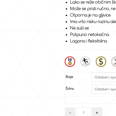
Lako se reže običnim šk
Može se prati ručno, ne
Otporna je na gljivice
Ima vrlo nisku razinu al
Ne suši se
Potpuno netoksična
Lagana i fleksibilna
Boja
Šifra
-
+