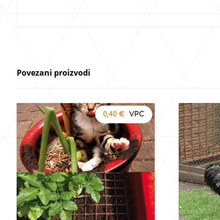
Povezani proizvodi
0,40
€