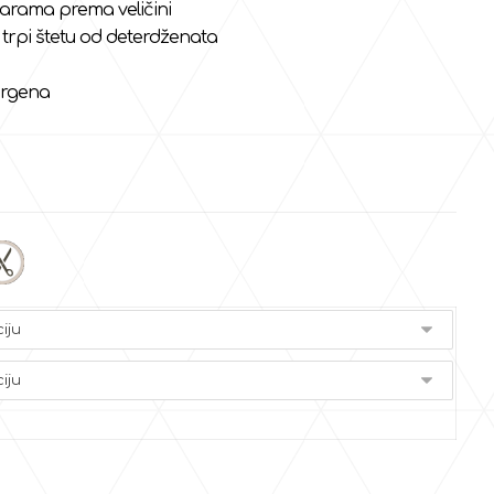
arama prema veličini
 trpi štetu od deterdženata
ergena