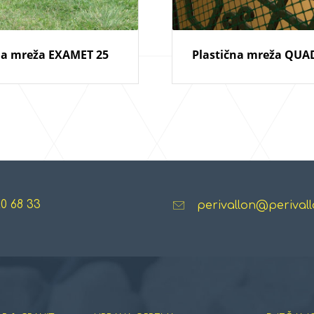
na mreža EXAMET 25
Plastična mreža QUA
20 68 33
perivallon@perivall