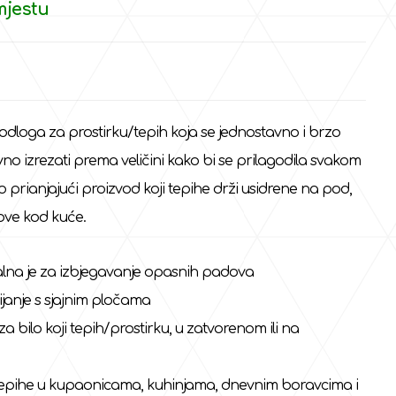
mjestu
odloga za prostirku/tepih koja se jednostavno i brzo
vno izrezati prema veličini kako bi se prilagodila svakom
ko prianjajući proizvod koji tepihe drži usidrene na pod,
ove kod kuće.
alna je za izbjegavanje opasnih padova
janje s sjajnim pločama
a bilo koji tepih/prostirku, u zatvorenom ili na
epihe u kupaonicama, kuhinjama, dnevnim boravcima i