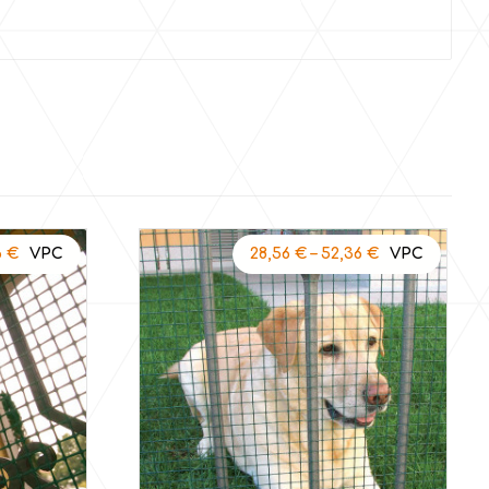
6
€
28,56
€
–
52,36
€