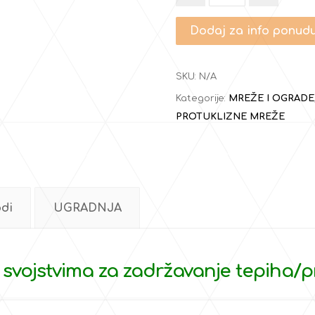
Dodaj za info ponud
SKU:
N/A
Kategorije:
MREŽE I OGRADE
PROTUKLIZNE MREŽE
odi
UGRADNJA
 svojstvima za zadržavanje tepiha/pr