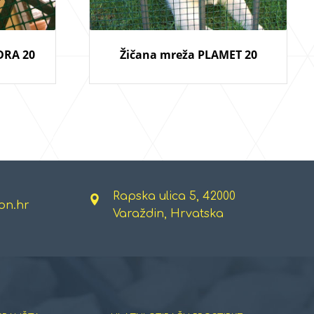
DRA 20
Žičana mreža PLAMET 20
Rapska ulica 5, 42000
on.hr
Varaždin, Hrvatska