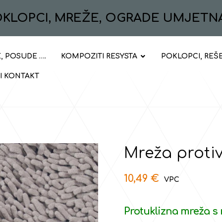
POKLOPCI, MREŽE, OGRADE UMJETN
, POSUDE ….
KOMPOZITI RESYSTA
POKLOPCI, REŠ
 I KONTAKT
Mreža protiv
10,49
€
Protuklizna mreža s 