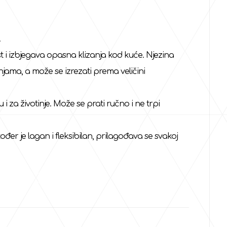
.
st i izbjegava opasna klizanja kod kuće. Njezina
jama, a može se izrezati prema veličini
i za životinje. Može se prati ručno i ne trpi
er je lagan i fleksibilan, prilagođava se svakoj