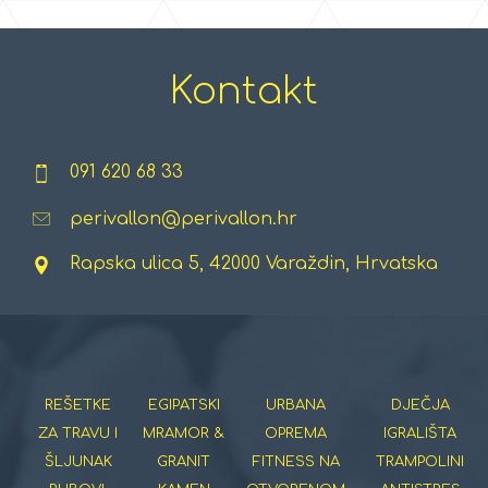
Kontakt
091 620 68 33
perivallon@perivallon.hr
Rapska ulica 5, 42000 Varaždin, Hrvatska
REŠETKE
EGIPATSKI
URBANA
DJEČJA
ZA TRAVU I
MRAMOR &
OPREMA
IGRALIŠTA
ŠLJUNAK
GRANIT
FITNESS NA
TRAMPOLINI