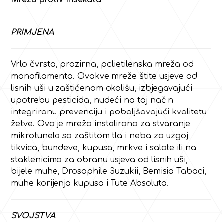
Mreža protiv insekata
PRIMJENA
Vrlo čvrsta, prozirna, polietilenska mreža od
monofilamenta. Ovakve mreže štite usjeve od
lisnih uši u zaštićenom okolišu, izbjegavajući
upotrebu pesticida, nudeći na taj način
integriranu prevenciju i poboljšavajući kvalitetu
žetve. Ova je mreža instalirana za stvaranje
mikrotunela sa zaštitom tla i neba za uzgoj
tikvica, bundeve, kupusa, mrkve i salate ili na
staklenicima za obranu usjeva od lisnih uši,
bijele muhe, Drosophile Suzukii, Bemisia Tabaci,
muhe korijenja kupusa i Tute Absoluta.
SVOJSTVA