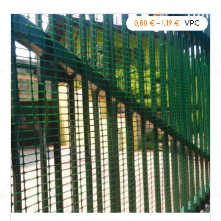
0,80
€
–
1,19
€