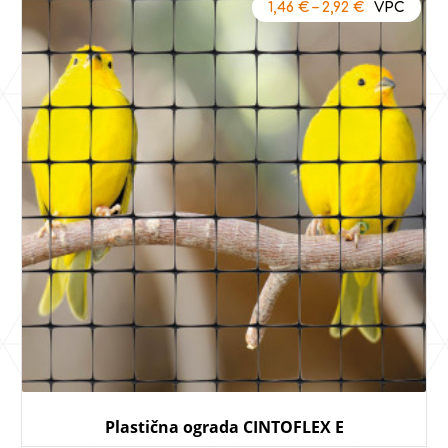
1,46
€
–
2,92
€
Plastična ograda CINTOFLEX E