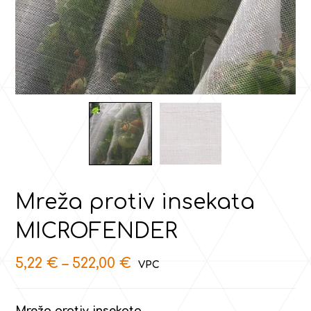
Mreža protiv insekata
MICROFENDER
5,22
€
–
522,00
€