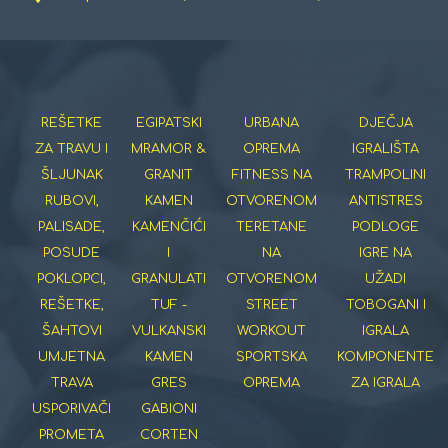
REŠETKE
EGIPATSKI
URBANA
DJEČJA
ZA TRAVU I
MRAMOR &
OPREMA
IGRALIŠTA
ŠLJUNAK
GRANIT
FITNESS NA
TRAMPOLINI
RUBOVI,
KAMEN
OTVORENOM
ANTISTRES
PALISADE,
KAMENČIĆI
TERETANE
PODLOGE
POSUDE
I
NA
IGRE NA
POKLOPCI,
GRANULATI
OTVORENOM
UŽADI
REŠETKE,
TUF -
STREET
TOBOGANI I
ŠAHTOVI
VULKANSKI
WORKOUT
IGRALA
UMJETNA
KAMEN
SPORTSKA
KOMPONENTE
TRAVA
GRES
OPREMA
ZA IGRALA
USPORIVAČI
GABIONI
PROMETA
CORTEN