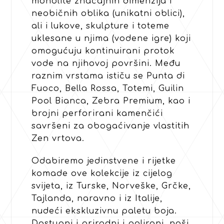
monolite značajnih dimenzija i
neobičnih oblika (unikatni oblici),
ali i lukove, skulpture i toteme
uklesane u njima (vodene igre) koji
omogućuju kontinuirani protok
vode na njihovoj površini. Među
raznim vrstama ističu se Punta di
Fuoco, Bella Rossa, Totemi, Guilin
Pool Bianca, Zebra Premium, kao i
brojni perforirani kamenčići
savršeni za obogaćivanje vlastitih
Zen vrtova.
Odabiremo jedinstvene i rijetke
komade ove kolekcije iz cijelog
svijeta, iz Turske, Norveške, Grčke,
Tajlanda, naravno i iz Italije,
nudeći ekskluzivnu paletu boja.
Dostupni i prirodni i polirani, naši