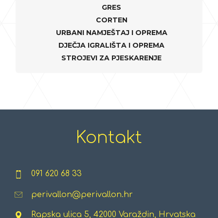
GRES
CORTEN
URBANI NAMJEŠTAJ I OPREMA
DJEČJA IGRALIŠTA I OPREMA
STROJEVI ZA PJESKARENJE
Kontakt
091 620 68 33
perivallon@perivallon.hr
Rapska ulica 5, 42000 Varaždin, Hrvatska