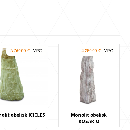
3.760,00
€
4.280,00
€
olit obelisk ICICLES
Monolit obelisk
ROSARIO