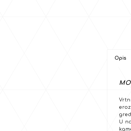
Opis
MO
Vrtn
eroz
gred
U na
kame