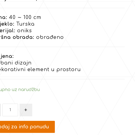
na:
40 ∼ 100 cm
jeklo:
Turska
rijal:
oniks
ršna obrada:
obrađeno
jena:
bani dizajn
ekorativni element u prostoru
upno uz narudžbu
+
daj za info ponudu