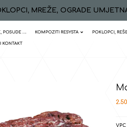
POKLOPCI, MREŽE, OGRADE UMJETN
, POSUDE ….
KOMPOZITI RESYSTA
POKLOPCI, REŠ
 I KONTAKT
Mo
2.5
VPC 