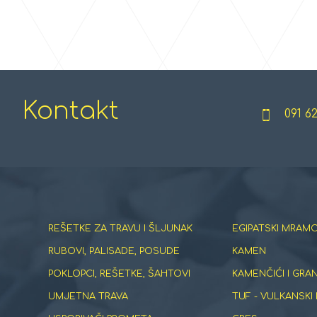
Kontakt
091 6
REŠETKE ZA TRAVU I ŠLJUNAK
EGIPATSKI MRAMO
RUBOVI, PALISADE, POSUDE
KAMEN
POKLOPCI, REŠETKE, ŠAHTOVI
KAMENČIĆI I GRA
UMJETNA TRAVA
TUF - VULKANSKI