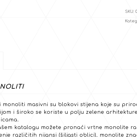
SKU:
Kateg
NOLITI
i monoliti masivni su blokovi stijena koje su prir
ijom i široko se koriste u polju zelene arhitekt
icama.
šem katalogu možete pronaći vrtne monolite razli
nje različitih nijansi (šiljasti oblici), monolite z