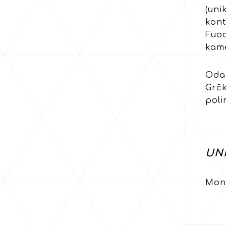
(uni
kont
Fuoc
kame
Odab
Grčk
poli
UNI
Mono