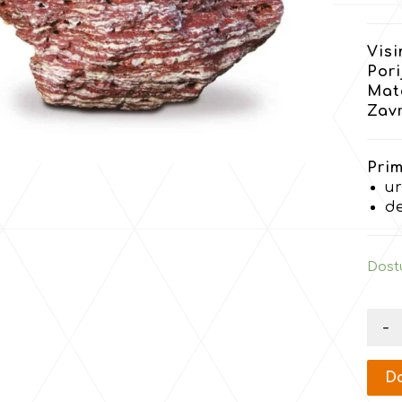
Visi
Pori
Mate
Zav
Prim
ur
d
Dost
-
Do