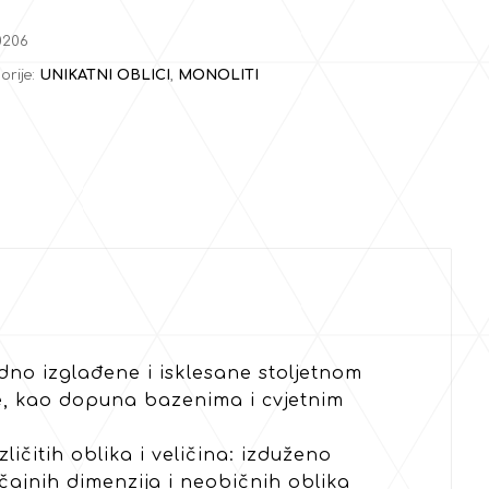
0206
orije:
UNIKATNI OBLICI
,
MONOLITI
odno izglađene i isklesane stoljetnom
ure, kao dopuna bazenima i cvjetnim
čitih oblika i veličina: izduženo
načajnih dimenzija i neobičnih oblika