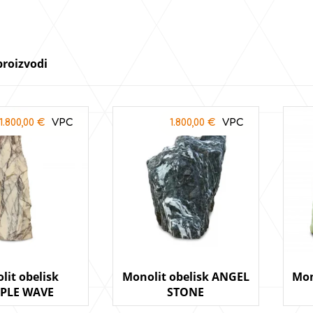
proizvodi
1.800,00
€
1.800,00
€
lit obelisk
Monolit obelisk ANGEL
Mon
PLE WAVE
STONE