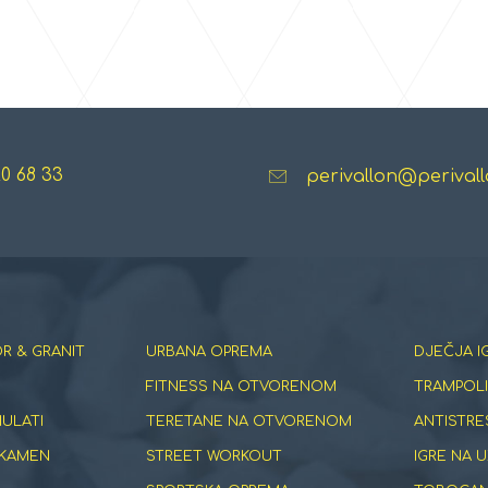
20 68 33
perivallon@perivall
R & GRANIT
URBANA OPREMA
DJEČJA I
FITNESS NA OTVORENOM
TRAMPOLI
NULATI
TERETANE NA OTVORENOM
ANTISTRE
 KAMEN
STREET WORKOUT
IGRE NA U