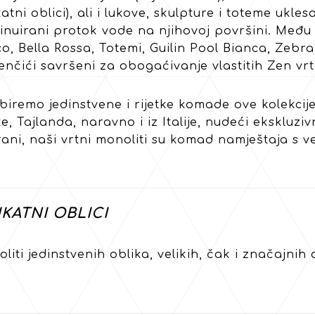
katni oblici), ali i lukove, skulpture i toteme ukl
inuirani protok vode na njihovoj površini. Među 
o, Bella Rossa, Totemi, Guilin Pool Bianca, Zebra
nčići savršeni za obogaćivanje vlastitih Zen vrt
iremo jedinstvene i rijetke komade ove kolekcije i
e, Tajlanda, naravno i iz Italije, nudeći ekskluziv
rani, naši vrtni monoliti su komad namještaja s v
KATNI OBLICI
liti jedinstvenih oblika, velikih, čak i značajnih d