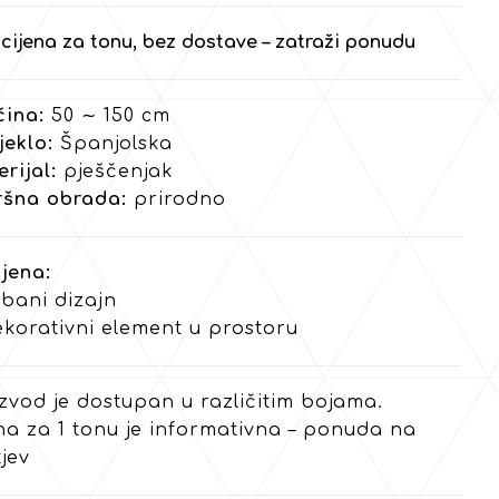
cijena za tonu, bez dostave – zatraži ponudu
čina:
50 ∼ 150 cm
jeklo:
Španjolska
rijal:
pješčenjak
ršna obrada:
prirodno
jena:
bani dizajn
ekorativni element u prostoru
zvod je dostupan u različitim bojama.
na za 1 tonu je informativna – ponuda na
jev