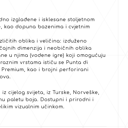
odno izglađene i isklesane stoljetnom
ure, kao dopuna bazenima i cvjetnim
čitih oblika i veličina: izduženo
načajnih dimenzija i neobičnih oblika
esane u njima (vodene igre) koji omogućuju
raznim vrstama ističu se Punta di
 Premium, kao i brojni perforirani
ova.
z cijelog svijeta, iz Turske, Norveške,
nu paletu boja. Dostupni i prirodni i
elikim vizualnim učinkom.