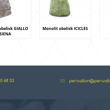
obelisk GIALLO
Monolit obelisk ICICLES
SIENA
20 68 33
perivallon@perivall