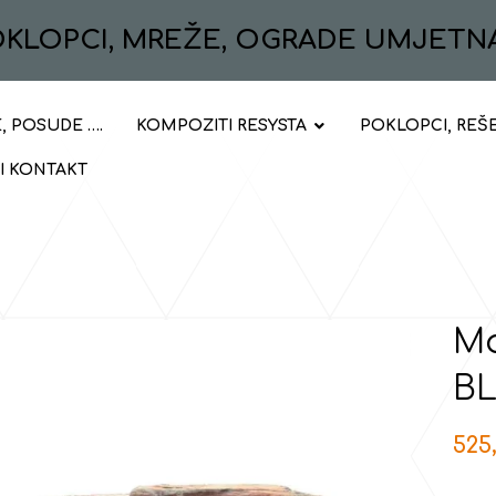
POKLOPCI, MREŽE, OGRADE UMJETN
, POSUDE ….
KOMPOZITI RESYSTA
POKLOPCI, REŠ
 I KONTAKT
Mo
B
525