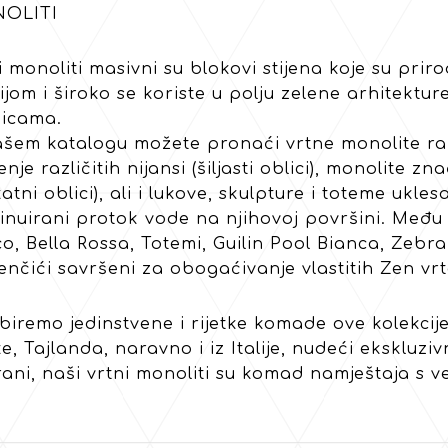
OLITI
i monoliti masivni su blokovi stijena koje su prir
ijom i široko se koriste u polju zelene arhitekt
icama.
šem katalogu možete pronaći vrtne monolite razli
nje različitih nijansi (šiljasti oblici), monolite z
katni oblici), ali i lukove, skulpture i toteme ukl
inuirani protok vode na njihovoj površini. Među 
o, Bella Rossa, Totemi, Guilin Pool Bianca, Zebra
nčići savršeni za obogaćivanje vlastitih Zen vrt
iremo jedinstvene i rijetke komade ove kolekcije i
e, Tajlanda, naravno i iz Italije, nudeći ekskluziv
rani, naši vrtni monoliti su komad namještaja s v