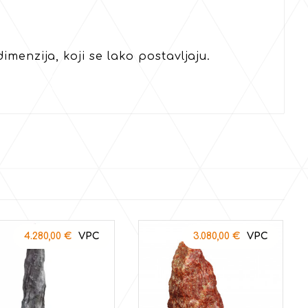
imenzija, koji se lako postavljaju.
4.280,00
€
3.080,00
€