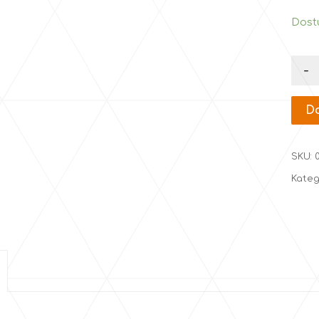
Dost
-
Do
SKU:
Kateg