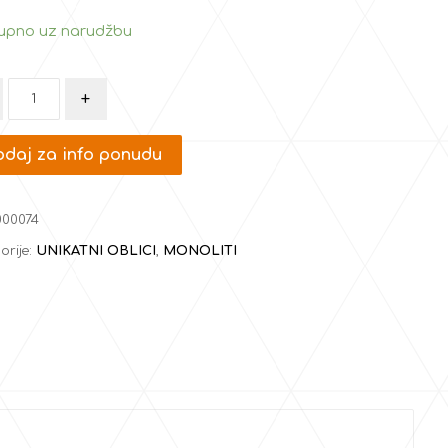
upno uz narudžbu
+
daj za info ponudu
000074
orije:
UNIKATNI OBLICI
,
MONOLITI