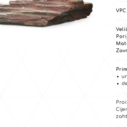
VPC 
Veli
Pori
Mate
Zav
Prim
ur
d
Proi
Cije
zaht