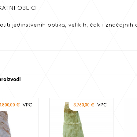
KATNI OBLICI
liti jedinstvenih oblika, velikih, čak i značajnih d
proizvodi
1.800,00
€
3.760,00
€