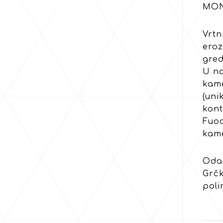
MON
Vrtn
eroz
gred
U na
kame
(uni
kont
Fuoc
kame
Odab
Grčk
poli