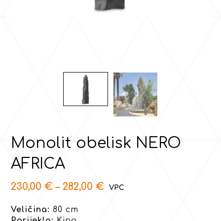
Monolit obelisk NERO
AFRICA
230,00
€
–
282,00
€
Veličina:
80 cm
Porijeklo:
Kina