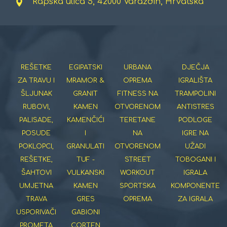
Rapska ulica 5, 42000 Varaždin, Hrvatska
REŠETKE
EGIPATSKI
URBANA
DJEČJA
ZA TRAVU I
MRAMOR &
OPREMA
IGRALIŠTA
ŠLJUNAK
GRANIT
FITNESS NA
TRAMPOLINI
RUBOVI,
KAMEN
OTVORENOM
ANTISTRES
PALISADE,
KAMENČIĆI
TERETANE
PODLOGE
POSUDE
I
NA
IGRE NA
POKLOPCI,
GRANULATI
OTVORENOM
UŽADI
REŠETKE,
TUF -
STREET
TOBOGANI I
ŠAHTOVI
VULKANSKI
WORKOUT
IGRALA
UMJETNA
KAMEN
SPORTSKA
KOMPONENTE
TRAVA
GRES
OPREMA
ZA IGRALA
USPORIVAČI
GABIONI
PROMETA
CORTEN