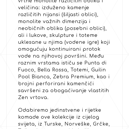
vrtne monolite različitih oblika i
veličina: izduženo kamenje
različitih nijansi (šiljasti oblici),
monolite važnih dimenzija i
neobičnih oblika (posebni oblici),
ali i lukove, skulpture i toteme
uklesane u njima (vodene igre) koji
omogućuju kontinuirani protok
vode na njihovoj površini. Među
raznim vrstama ističu se Punta di
Fuoco, Bella Rossa, Totemi, Guilin
Pool Bianca, Zebra Premium, kao i
brojni perforirani kamenčići
savršeni za obogaćivanje vlastitih
Zen vrtova.
Odabiremo jedinstvene i rijetke
komade ove kolekcije iz cijelog
svijeta, iz Turske, Norveške, Grčke,