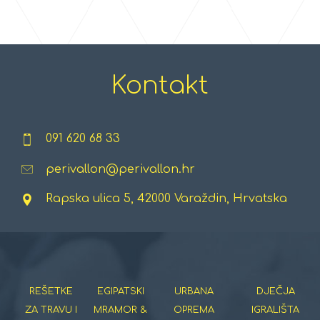
Kontakt
091 620 68 33
perivallon@perivallon.hr
Rapska ulica 5, 42000 Varaždin, Hrvatska
REŠETKE
EGIPATSKI
URBANA
DJEČJA
ZA TRAVU I
MRAMOR &
OPREMA
IGRALIŠTA