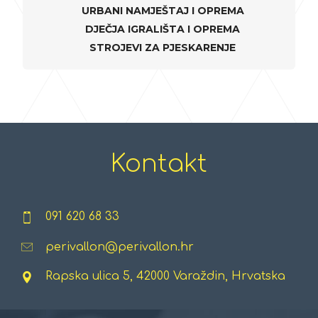
URBANI NAMJEŠTAJ I OPREMA
DJEČJA IGRALIŠTA I OPREMA
STROJEVI ZA PJESKARENJE
Kontakt
091 620 68 33
perivallon@perivallon.hr
Rapska ulica 5, 42000 Varaždin, Hrvatska