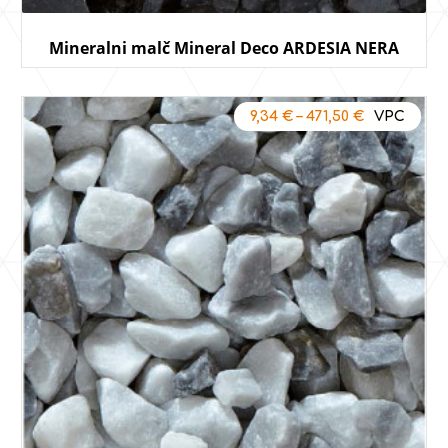
Mineralni malč Mineral Deco ARDESIA NERA
9,34
€
–
471,50
€