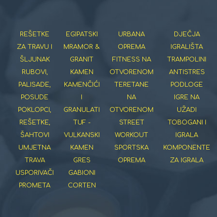
REŠETKE
EGIPATSKI
URBANA
DJEČJA
ZA TRAVU I
MRAMOR &
OPREMA
IGRALIŠTA
ŠLJUNAK
GRANIT
FITNESS NA
TRAMPOLINI
RUBOVI,
KAMEN
OTVORENOM
ANTISTRES
PALISADE,
KAMENČIĆI
TERETANE
PODLOGE
POSUDE
I
NA
IGRE NA
POKLOPCI,
GRANULATI
OTVORENOM
UŽADI
REŠETKE,
TUF -
STREET
TOBOGANI I
ŠAHTOVI
VULKANSKI
WORKOUT
IGRALA
UMJETNA
KAMEN
SPORTSKA
KOMPONENTE
TRAVA
GRES
OPREMA
ZA IGRALA
USPORIVAČI
GABIONI
PROMETA
CORTEN