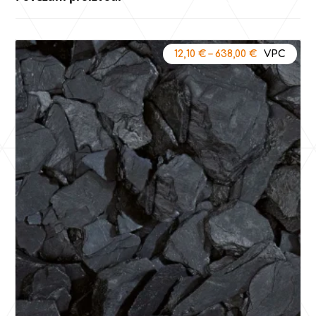
12,10
€
–
638,00
€