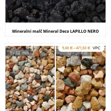
Mineralni malč Mineral Deco LAPILLO NERO
9,40
€
–
471,50
€