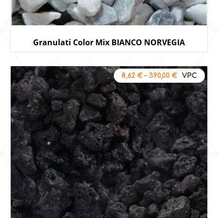
Granulati Color Mix BIANCO NORVEGIA
8,62
€
–
390,00
€