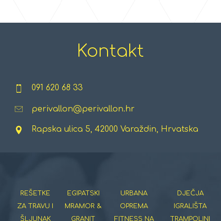
Kontakt
091 620 68 33
perivallon@perivallon.hr
Rapska ulica 5, 42000 Varaždin, Hrvatska
REŠETKE
EGIPATSKI
URBANA
DJEČJA
ZA TRAVU I
MRAMOR &
OPREMA
IGRALIŠTA
ŠLJUNAK
GRANIT
FITNESS NA
TRAMPOLINI