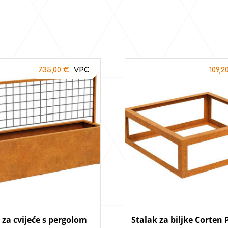
735,00
€
109,2
za cvijeće s pergolom
Stalak za biljke Corte