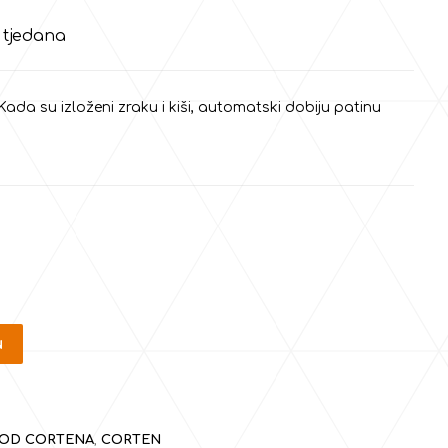
tjedana
 Kada su izloženi zraku i kiši, automatski dobiju patinu
u
 OD CORTENA
,
CORTEN