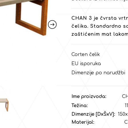
CHAN 3 je čvrsta vrt
čelika. Standardno s
zaštićenim mat lakom
Corten čelik
EU isporuka
Dimenzije po narudžbi
Ime proizvoda:
CHA
Težina:
115 
Dimenzije [DxŠxV]:
150x
Materijal:
COR-