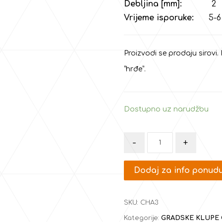
Debljina [mm]:
2
Vrijeme isporuke:
5-6 
Proizvodi se prodaju sirovi.
“hrđe”.
Dostupno uz narudžbu
-
+
Dodaj za info ponud
SKU:
CHA3
Kategorije:
GRADSKE KLUPE