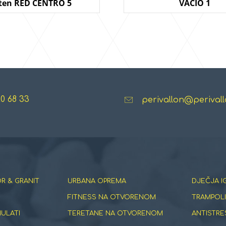
ten RED CENTRO 5
VACIO 1
20 68 33
perivallon@perivall
R & GRANIT
URBANA OPREMA
DJEČJA I
FITNESS NA OTVORENOM
TRAMPOLI
NULATI
TERETANE NA OTVORENOM
ANTISTRE