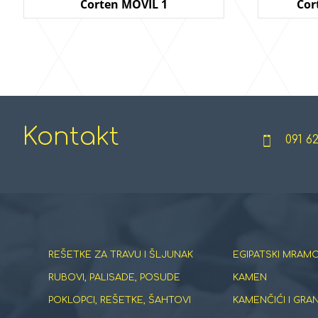
Corten MOVIL 1
Cor
Kontakt
091 6
REŠETKE ZA TRAVU I ŠLJUNAK
EGIPATSKI MRAMO
RUBOVI, PALISADE, POSUDE
KAMEN
POKLOPCI, REŠETKE, ŠAHTOVI
KAMENČIĆI I GRA