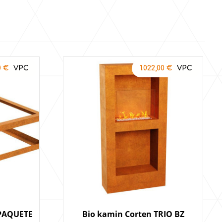
0
€
1.022,00
€
n PAQUETE
Bio kamin Corten TRIO BZ