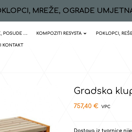
POKLOPCI, MREŽE, OGRADE UMJETN
, POSUDE ….
KOMPOZITI RESYSTA
POKLOPCI, REŠ
 I KONTAKT
Gradska klu
757,40
€
Dostava iz tvornice nij