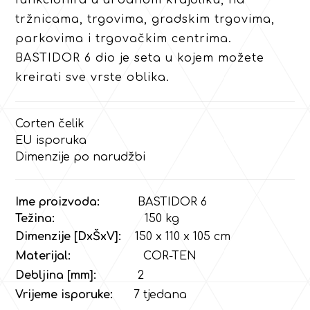
tržnicama, trgovima, gradskim trgovima,
parkovima i trgovačkim centrima.
BASTIDOR 6 dio je seta u kojem možete
kreirati sve vrste oblika.
Corten čelik
EU isporuka
Dimenzije po narudžbi
Ime proizvoda:
BASTIDOR 6
Težina:
150 kg
Dimenzije [DxŠxV]:
150 x 110 x 105 cm
Materijal:
COR-TEN
Debljina [mm]:
2
Vrijeme isporuke:
7 tjedana