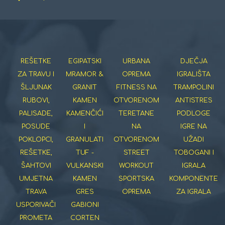
REŠETKE
EGIPATSKI
URBANA
DJEČJA
ZA TRAVU I
MRAMOR &
OPREMA
IGRALIŠTA
ŠLJUNAK
GRANIT
FITNESS NA
TRAMPOLINI
RUBOVI,
KAMEN
OTVORENOM
ANTISTRES
PALISADE,
KAMENČIĆI
TERETANE
PODLOGE
POSUDE
I
NA
IGRE NA
POKLOPCI,
GRANULATI
OTVORENOM
UŽADI
REŠETKE,
TUF -
STREET
TOBOGANI I
ŠAHTOVI
VULKANSKI
WORKOUT
IGRALA
UMJETNA
KAMEN
SPORTSKA
KOMPONENTE
TRAVA
GRES
OPREMA
ZA IGRALA
USPORIVAČI
GABIONI
PROMETA
CORTEN