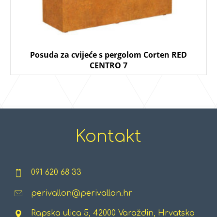
Posuda za cvijeće s pergolom Corten RED
CENTRO 7
Kontakt
091 620 68 33
perivallon@perivallon.hr
Rapska ulica 5, 42000 Varaždin, Hrvatska