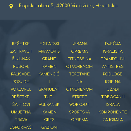
Rapska ulica 5, 42000 Varaždin, Hrvatska
REŠETKE
EGIPATSKI
URBANA
DJEČJA
ZA TRAVU I
MRAMOR &
OPREMA
IGRALIŠTA
ŠLJUNAK
GRANIT
FITNESS NA
TRAMPOLINI
RUBOVI,
KAMEN
OTVORENOM
ANTISTRES
PALISADE,
KAMENČIĆI
TERETANE
PODLOGE
POSUDE
I
NA
IGRE NA
POKLOPCI,
GRANULATI
OTVORENOM
UŽADI
REŠETKE,
TUF -
STREET
TOBOGANI I
ŠAHTOVI
VULKANSKI
WORKOUT
IGRALA
UMJETNA
KAMEN
SPORTSKA
KOMPONENTE
TRAVA
GRES
OPREMA
ZA IGRALA
USPORIVAČI
GABIONI