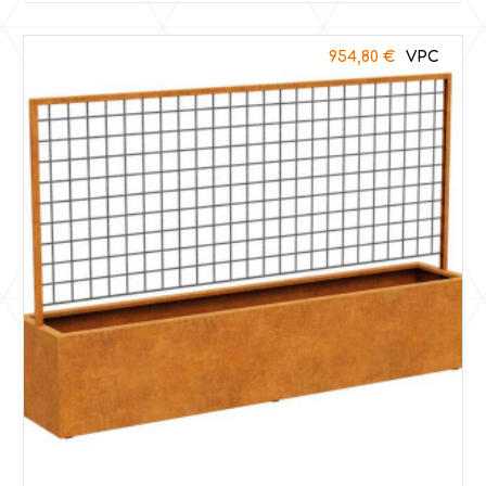
954,80
€