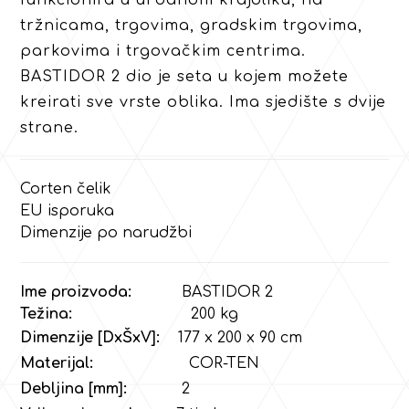
tržnicama, trgovima, gradskim trgovima,
parkovima i trgovačkim centrima.
BASTIDOR 2 dio je seta u kojem možete
kreirati sve vrste oblika. Ima sjedište s dvije
strane.
Corten čelik
EU isporuka
Dimenzije po narudžbi
Ime proizvoda:
BASTIDOR 2
Težina:
200 kg
Dimenzije [DxŠxV]:
177 x 200 x 90 cm
Materijal:
COR-TEN
Debljina [mm]:
2