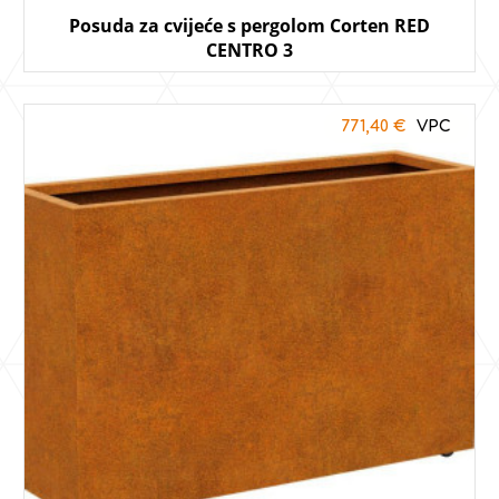
Posuda za cvijeće s pergolom Corten RED
CENTRO 3
771,40
€