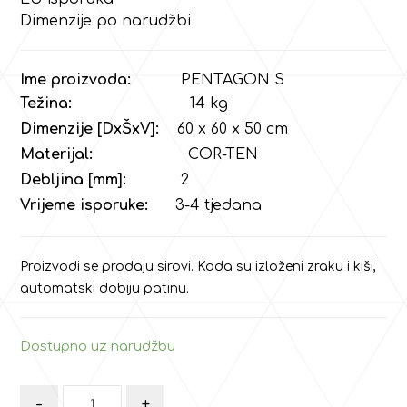
Dimenzije po narudžbi
Ime proizvoda:
PENTAGON S
Težina:
14 kg
Dimenzije [DxŠxV]:
60 x 60 x 50 cm
Materijal:
COR-TEN
Debljina [mm]:
2
Vrijeme isporuke:
3-4 tjedana
Proizvodi se prodaju sirovi. Kada su izloženi zraku i kiši,
automatski dobiju patinu.
Dostupno uz narudžbu
-
+