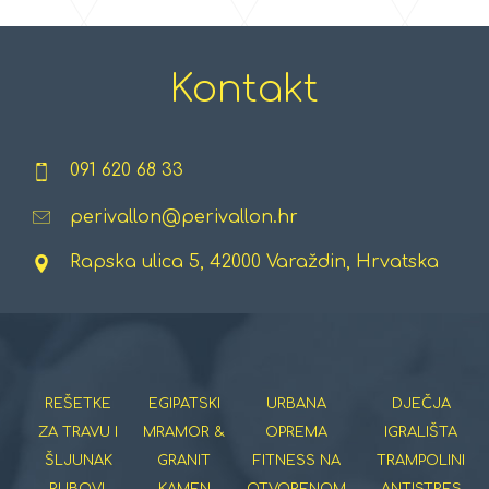
Kontakt
091 620 68 33
perivallon@perivallon.hr
Rapska ulica 5, 42000 Varaždin, Hrvatska
REŠETKE
EGIPATSKI
URBANA
DJEČJA
ZA TRAVU I
MRAMOR &
OPREMA
IGRALIŠTA
ŠLJUNAK
GRANIT
FITNESS NA
TRAMPOLINI
RUBOVI,
KAMEN
OTVORENOM
ANTISTRES