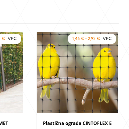
3
€
1,46
€
–
2,92
€
IMET
Plastična ograda CINTOFLEX E