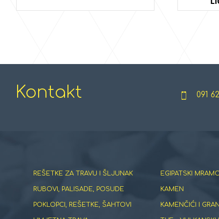
L
Kontakt
091 6
REŠETKE ZA TRAVU I ŠLJUNAK
EGIPATSKI MRAMO
RUBOVI, PALISADE, POSUDE
KAMEN
POKLOPCI, REŠETKE, ŠAHTOVI
KAMENČIĆI I GRA