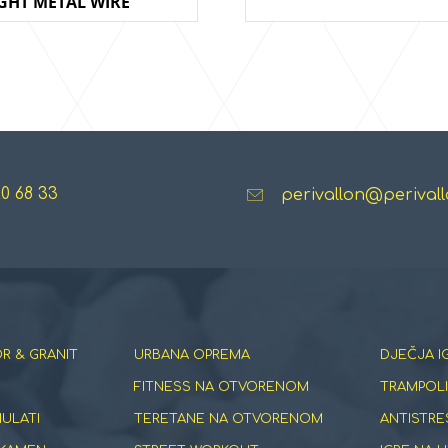
IGHT METAL WIRE
20 68 33
perivallon@perivall
R & GRANIT
URBANA OPREMA
DJEČJA I
FITNESS NA OTVORENOM
TRAMPOLI
NULATI
TERETANE NA OTVORENOM
ANTISTRE