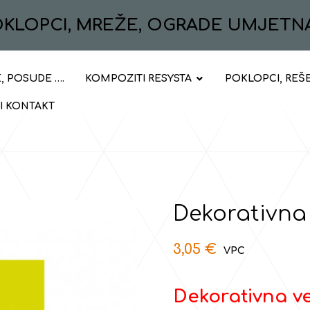
POKLOPCI, MREŽE, OGRADE UMJETN
, POSUDE ….
KOMPOZITI RESYSTA
POKLOPCI, REŠ
 I KONTAKT
Dekorativna
3,05
€
Dekorativna ve