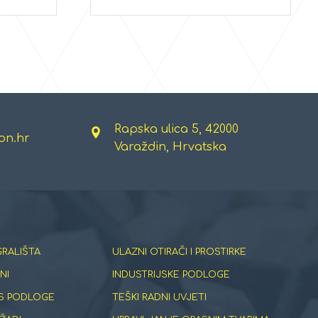
Rapska ulica 5, 42000
on.hr
Varaždin, Hrvatska
GRALIŠTA
ULAZNI OTIRAČI I PROSTIRKE
NI
INDUSTRIJSKE PODLOGE
S PODLOGE
TEŠKI RADNI UVJETI