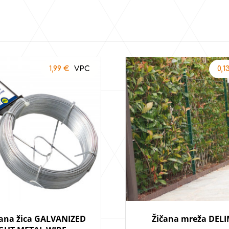
1,99
€
0,1
ana žica GALVANIZED
Žičana mreža DEL