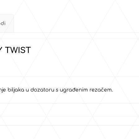
odi
Y TWIST
anje biljaka u dozatoru s ugrađenim rezačem.