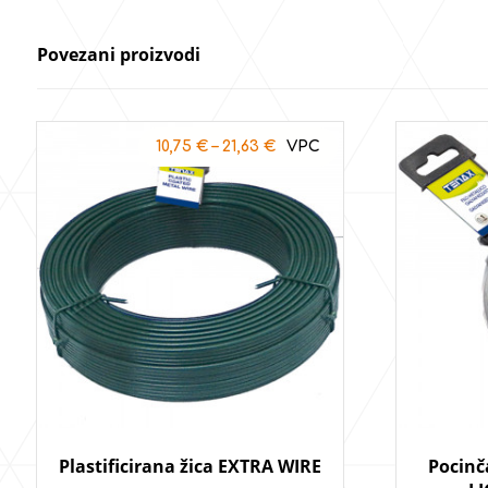
Povezani proizvodi
10,75
€
–
21,63
€
Plastificirana žica EXTRA WIRE
Pocinč