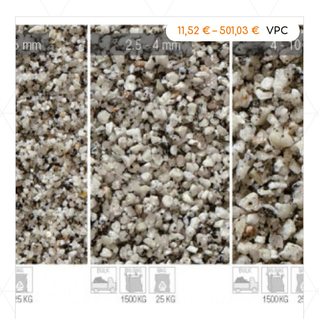
11,52
€
–
501,03
€