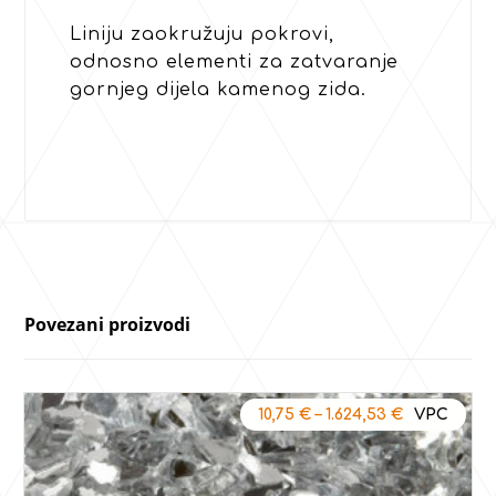
Liniju zaokružuju pokrov
i,
odnosno elementi za zatvaranje
gornjeg dijela kamenog zida.
Povezani proizvodi
10,75
€
–
1.624,53
€