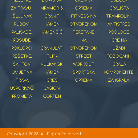
REŠETKE
EGIPATSKI
URBANA
DJEČJA
ZA TRAVU I
MRAMOR &
OPREMA
IGRALIŠTA
ŠLJUNAK
GRANIT
FITNESS NA
TRAMPOLINI
RUBOVI,
KAMEN
OTVORENOM
ANTISTRES
PALISADE,
KAMENČIĆI
TERETANE
PODLOGE
POSUDE
I
NA
IGRE NA
POKLOPCI,
GRANULATI
OTVORENOM
UŽADI
REŠETKE,
TUF -
STREET
TOBOGANI I
ŠAHTOVI
VULKANSKI
WORKOUT
IGRALA
UMJETNA
KAMEN
SPORTSKA
KOMPONENTE
TRAVA
GRES
OPREMA
ZA IGRALA
USPORIVAČI
GABIONI
PROMETA
CORTEN
Copyright 2026. All Rights Reserved.