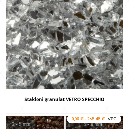
Stakleni granulat VETRO SPECCHIO
0,00
€
–
265,45
€