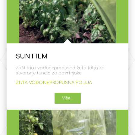
SUN FILM
Zaštitna i vodonepropusna žuta folija za
stvaranje tunela za povrtnjake
ŽUTA VODONEPROPUSNA FOLIJA
Više...