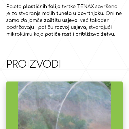
Paleta
plastičnih folija
tvrtke TENAX savršena
je za stvaranje malih
tunela u povrtnjaku
. Oni ne
samo da jamče
zaštitu usjeva
, već također
podržavaju i potiču
razvoj usjeva
, stvarajući
mikroklimu koja
potiče rast
i
približava žetvu
.
PROIZVODI