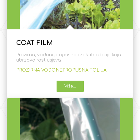
COAT FILM
Prozirna, vodonepropusna i zaštitna folija koja
ubrzava rast usjeva
PROZIRNA VODONEPROPUSNA FOLIJA
Više...