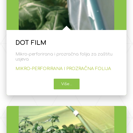
DOT FILM
Mikro-perforirana i prozračna folija za zaštitu
usjeva
MIKRO-PERFORIRANA I PROZRAČNA FOLIJA
Više...