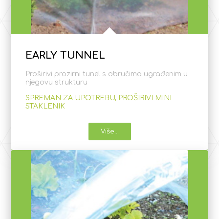
EARLY TUNNEL
Proširivi prozirni tunel s obručima ugrađenim u
njegovu strukturu
SPREMAN ZA UPOTREBU, PROŠIRIVI MINI
STAKLENIK
Više...