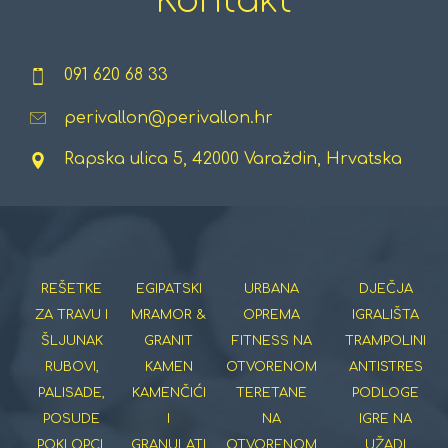
Kontakt
091 620 68 33
perivallon@perivallon.hr
Rapska ulica 5, 42000 Varaždin, Hrvatska
REŠETKE
EGIPATSKI
URBANA
DJEČJA
ZA TRAVU I
MRAMOR &
OPREMA
IGRALIŠTA
ŠLJUNAK
GRANIT
FITNESS NA
TRAMPOLINI
RUBOVI,
KAMEN
OTVORENOM
ANTISTRES
PALISADE,
KAMENČIĆI
TERETANE
PODLOGE
POSUDE
I
NA
IGRE NA
POKLOPCI,
GRANULATI
OTVORENOM
UŽADI