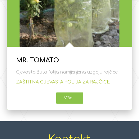
MR. TOMATO
Cjevasta žuta folija namijenjena uzgoju rajčice
ZAŠTITNA CJEVASTA FOLIJA ZA RAJČICE
Više...