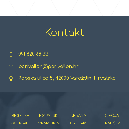
Kontakt
091 620 68 33
perivallon@perivallon.hr
Rapska ulica 5, 42000 Varaždin, Hrvatska
REŠETKE
EGIPATSKI
URBANA
DJEČJA
ZA TRAVU I
MRAMOR &
OPREMA
IGRALIŠTA