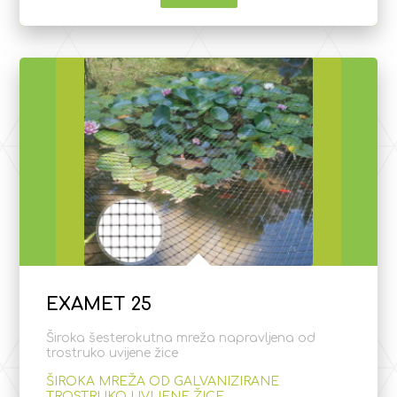
EXAMET 25
Široka šesterokutna mreža napravljena od
trostruko uvijene žice
ŠIROKA MREŽA OD GALVANIZIRANE
TROSTRUKO UVIJENE ŽICE