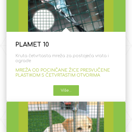
PLAMET 10
Kruta četvrtasta mreža za postojeća vrata i
ograde
MREŽA OD POCINČANE ŽICE PRESVUČENE
PLASTIKOM S ČETVRTASTIM OTVORIMA
Više...