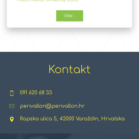
Više...
Kontakt
091 620 68 33
perivallon@perivallon.hr
Rapska ulica 5, 42000 Varaždin, Hrvatska