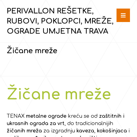
PERIVALLON REŠETKE,
RUBOVI, POKLOPCI, MREŽE,
OGRADE UMJETNA TRAVA
Žičane mreže
Žičane mreže
TENAX
metalne ograde
kreću se od
zaštitnih i
ukrasnih ograda za vrt
, do tradicionalnijih
žičanih mreža
za izgradnju
kaveza
,
kokošinjaca
i