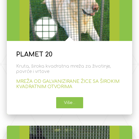
PLAMET 20
Kruta, široka kvadratna mreža za životinje,
povrće i vrtove
MREŽA OD GALVANIZIRANE ŽICE SA ŠIROKIM
KVADRATNIM OTVORIMA
Više...