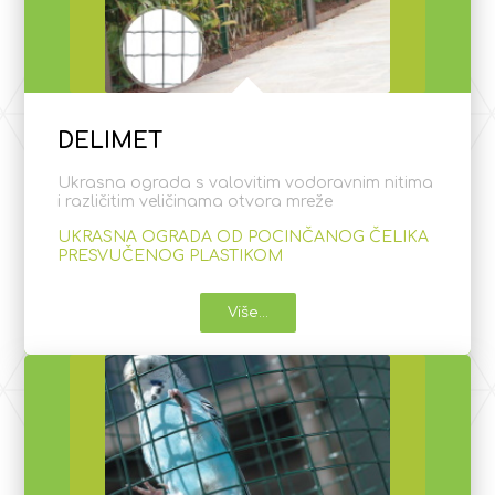
DELIMET
Ukrasna ograda s valovitim vodoravnim nitima
i različitim veličinama otvora mreže
UKRASNA OGRADA OD POCINČANOG ČELIKA
PRESVUČENOG PLASTIKOM
Više...