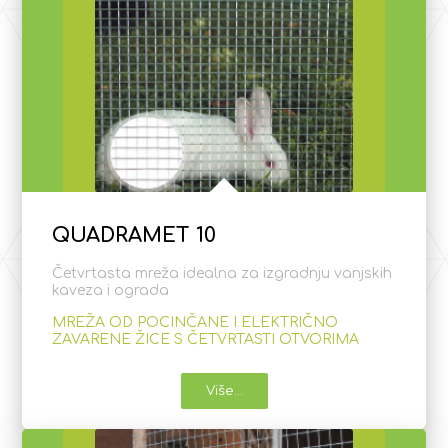
QUADRAMET 10
Četvrtasta mreža idealna za izgradnju vanjskih
kaveza i ograda
MREŽA OD POCINČANE I ELEKTRIČNO
ZAVARENE ŽICE S ČETVRTASTI OTVORIMA
Više...