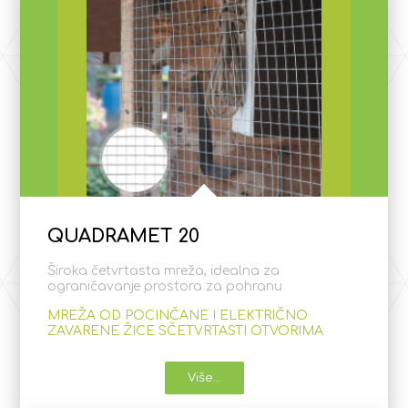
QUADRAMET 20
Široka četvrtasta mreža, idealna za
ograničavanje prostora za pohranu
MREŽA OD POCINČANE I ELEKTRIČNO
ZAVARENE ŽICE SČETVRTASTI OTVORIMA
Više...