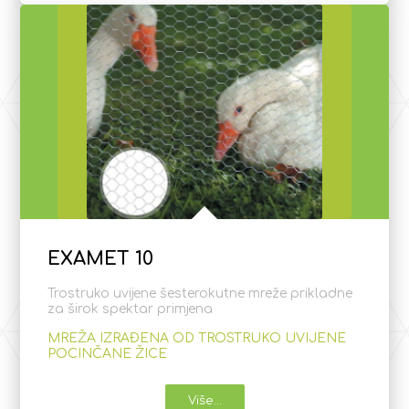
EXAMET 10
Trostruko uvijene šesterokutne mreže prikladne
za širok spektar primjena
MREŽA IZRAĐENA OD TROSTRUKO UVIJENE
POCINČANE ŽICE
Više...