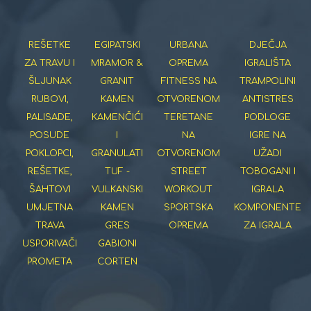
REŠETKE
EGIPATSKI
URBANA
DJEČJA
ZA TRAVU I
MRAMOR &
OPREMA
IGRALIŠTA
ŠLJUNAK
GRANIT
FITNESS NA
TRAMPOLINI
RUBOVI,
KAMEN
OTVORENOM
ANTISTRES
PALISADE,
KAMENČIĆI
TERETANE
PODLOGE
POSUDE
I
NA
IGRE NA
POKLOPCI,
GRANULATI
OTVORENOM
UŽADI
REŠETKE,
TUF -
STREET
TOBOGANI I
ŠAHTOVI
VULKANSKI
WORKOUT
IGRALA
UMJETNA
KAMEN
SPORTSKA
KOMPONENTE
TRAVA
GRES
OPREMA
ZA IGRALA
USPORIVAČI
GABIONI
PROMETA
CORTEN