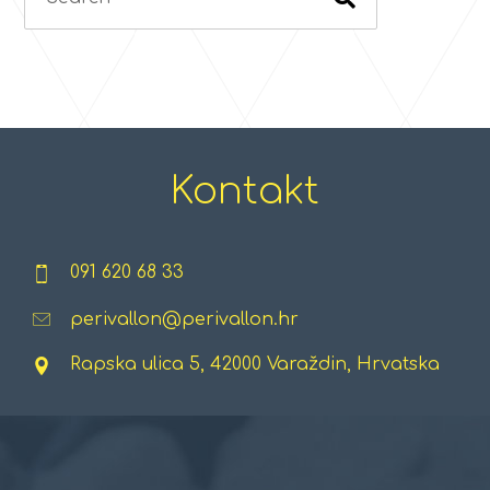
Kontakt
091 620 68 33
perivallon@perivallon.hr
Rapska ulica 5, 42000 Varaždin, Hrvatska