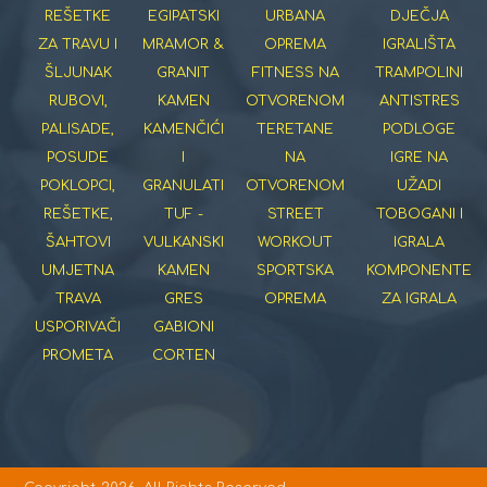
REŠETKE
EGIPATSKI
URBANA
DJEČJA
ZA TRAVU I
MRAMOR &
OPREMA
IGRALIŠTA
ŠLJUNAK
GRANIT
FITNESS NA
TRAMPOLINI
RUBOVI,
KAMEN
OTVORENOM
ANTISTRES
PALISADE,
KAMENČIĆI
TERETANE
PODLOGE
POSUDE
I
NA
IGRE NA
POKLOPCI,
GRANULATI
OTVORENOM
UŽADI
REŠETKE,
TUF -
STREET
TOBOGANI I
ŠAHTOVI
VULKANSKI
WORKOUT
IGRALA
UMJETNA
KAMEN
SPORTSKA
KOMPONENTE
TRAVA
GRES
OPREMA
ZA IGRALA
USPORIVAČI
GABIONI
PROMETA
CORTEN